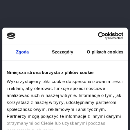
SHOW
Forgot your password?
SIGN IN
Zgoda
Szczegóły
O plikach cookies
No account? Create one here
Niniejsza strona korzysta z plików cookie
Wykorzystujemy pliki cookie do spersonalizowania treści
i reklam, aby oferować funkcje społecznościowe i
Site
analizować ruch w naszej witrynie. Informacje o tym, jak
korzystasz z naszej witryny, udostępniamy partnerom
Regulations
społecznościowym, reklamowym i analitycznym.
Polityka prywatności
Partnerzy mogą połączyć te informacje z innymi danymi
otrzymanymi od Ciebie lub uzyskanymi podczas
Withdrawal contract
Age verification