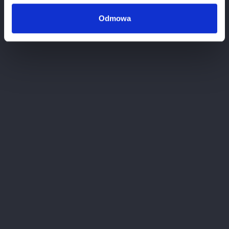
Informations
Odmowa
ADDRESS:
BHS-7 Sp. z o.o
ul.Krótka 3 lok 13
Lublin 20-077, Poland
CONTACT:
+48 22 400 42 36
sklep@citywine.pl
Copyright © 2020 winnica.pl