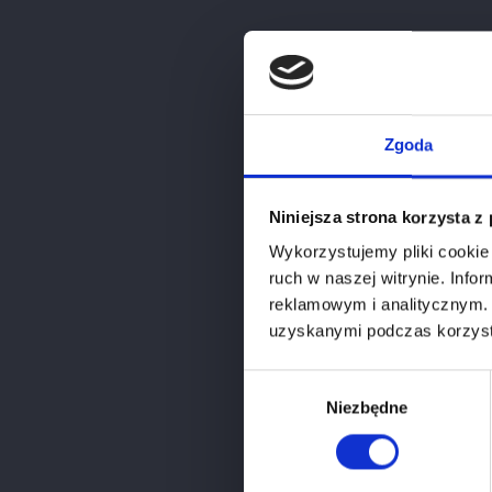
Zgoda
Niniejsza strona korzysta z
Wykorzystujemy pliki cookie 
I
ruch w naszej witrynie. Inf
reklamowym i analitycznym. 
uzyskanymi podczas korzysta
Wybór
Niezbędne
zgody