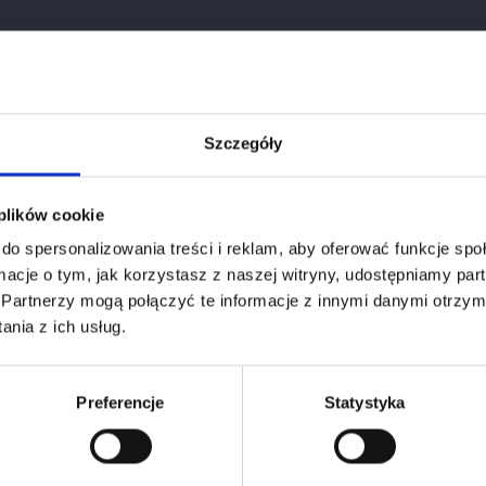

Szczegóły
Age verification
 plików cookie
do spersonalizowania treści i reklam, aby oferować funkcje sp
f you want to use our webiste you have to be at least
18
years ol
ormacje o tym, jak korzystasz z naszej witryny, udostępniamy p
Partnerzy mogą połączyć te informacje z innymi danymi otrzym
1
January
2026
nia z ich usług.
Please select your birthdate
Preferencje
Statystyka
Product Details