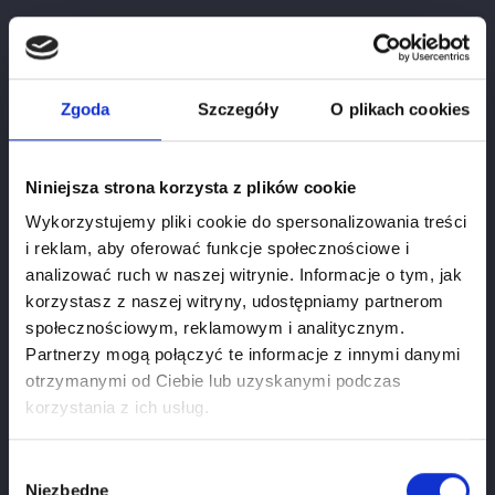
Zgoda
Szczegóły
O plikach cookies
Niniejsza strona korzysta z plików cookie
Wykorzystujemy pliki cookie do spersonalizowania treści
i reklam, aby oferować funkcje społecznościowe i
analizować ruch w naszej witrynie. Informacje o tym, jak
korzystasz z naszej witryny, udostępniamy partnerom
społecznościowym, reklamowym i analitycznym.
Partnerzy mogą połączyć te informacje z innymi danymi
otrzymanymi od Ciebie lub uzyskanymi podczas
Age verification
Maccheroncini Spinosi 250g
korzystania z ich usług.
Price
zł29.00
If you want to use our webiste you have to be at
least
18
years old.
Wybór
Niezbędne
zgody