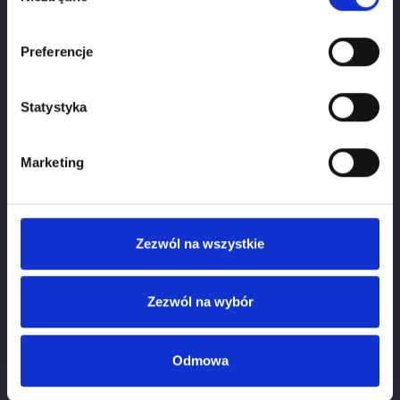
1
January
2026
Preferencje
Please select your birthdate
Statystyka
Marketing
Zezwól na wszystkie
Zezwól na wybór
Odmowa