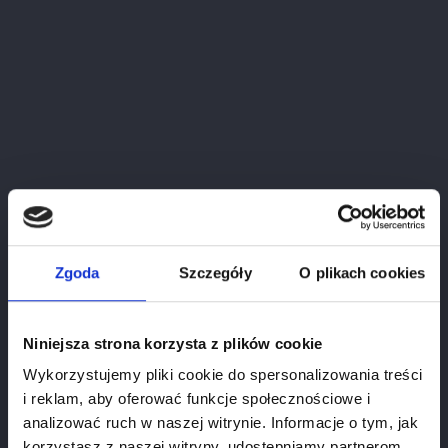
Cena
55.00 zł
Zgoda
Szczegóły
O plikach cookies
Niniejsza strona korzysta z plików cookie
Wykorzystujemy pliki cookie do spersonalizowania treści
i reklam, aby oferować funkcje społecznościowe i
analizować ruch w naszej witrynie. Informacje o tym, jak
korzystasz z naszej witryny, udostępniamy partnerom