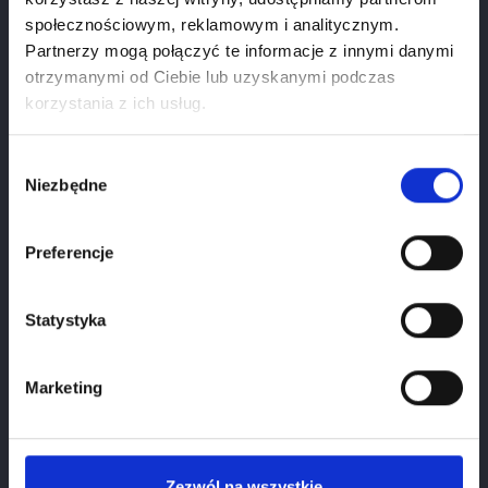
społecznościowym, reklamowym i analitycznym.
Partnerzy mogą połączyć te informacje z innymi danymi
otrzymanymi od Ciebie lub uzyskanymi podczas
Weryfikacja wieku
korzystania z ich usług.
Aby zobaczyć stronę, musisz mieć ukończone 18
lat.
Wybór
Niezbędne
zgody
Francoriani Spumante Semi-Dry
1
Styczeń
2026
Cena
41.00 zł
Preferencje
Potwierdź wiek
Statystyka
Marketing
Zezwól na wszystkie