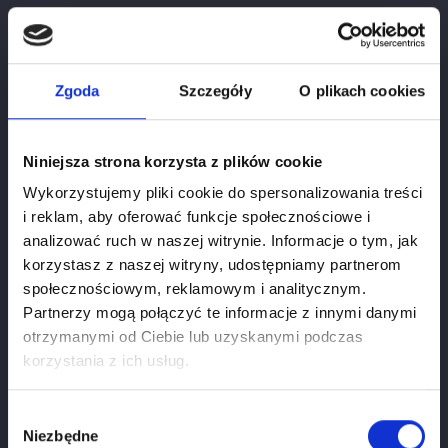
Rioja I Trufle Prezent
Cena
196,00 zł
Zgoda
Szczegóły
O plikach cookies
Niniejsza strona korzysta z plików cookie
Wykorzystujemy pliki cookie do spersonalizowania treści
i reklam, aby oferować funkcje społecznościowe i
analizować ruch w naszej witrynie. Informacje o tym, jak
korzystasz z naszej witryny, udostępniamy partnerom
społecznościowym, reklamowym i analitycznym.
Partnerzy mogą połączyć te informacje z innymi danymi
otrzymanymi od Ciebie lub uzyskanymi podczas
Weryfikacja wieku
korzystania z ich usług.
Aby zobaczyć stronę, musisz mieć ukończone 18
lat.
Wybór
Niezbędne
zgody