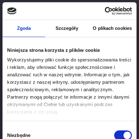
Cena
157,00 zł
Zgoda
Szczegóły
O plikach cookies
Niniejsza strona korzysta z plików cookie
Wykorzystujemy pliki cookie do spersonalizowania treści
i reklam, aby oferować funkcje społecznościowe i
analizować ruch w naszej witrynie. Informacje o tym, jak
korzystasz z naszej witryny, udostępniamy partnerom
społecznościowym, reklamowym i analitycznym.
Partnerzy mogą połączyć te informacje z innymi danymi
otrzymanymi od Ciebie lub uzyskanymi podczas
Weryfikacja wieku
korzystania z ich usług.
Aby zobaczyć stronę, musisz mieć ukończone 18
lat.
Wybór
Niezbędne
zgody