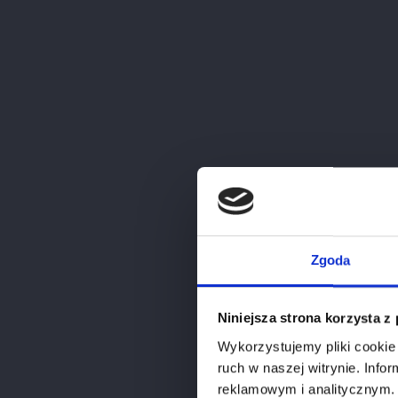
Canaiolo, Merlot,
Sangiovese
(1)
Chardonnay,
Vermentino
(1)
Sangiovese
(8)
Sangiovese, Merlot
(4)
Sangiovese, Primitivo,
Syrah
(1)
C
Zgoda
Sangiovese, Syrah
(1)
Niniejsza strona korzysta z
Trebbiano Toscano,
Verdello, Grechetto-
Wykorzystujemy pliki cookie 
Drupeggio, Malvasia
ruch w naszej witrynie. Inf
Toscana
(1)
reklamowym i analitycznym. 