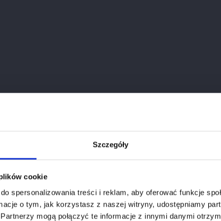
hianti Classico Sergio...
Chianti Classico Riserva
Szczegóły
Cena
Cena
560,00 zł
305,00 zł
Weryfikacja wieku
 plików cookie
do spersonalizowania treści i reklam, aby oferować funkcje sp
Aby zobaczyć stronę, musisz mieć ukończone 18 lat.
ormacje o tym, jak korzystasz z naszej witryny, udostępniamy p
Partnerzy mogą połączyć te informacje z innymi danymi otrzym