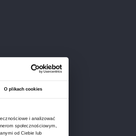
...
Brunello Di Montalcino...
O plikach cookies
Cena
460,00 zł
ołecznościowe i analizować
artnerom społecznościowym,
anymi od Ciebie lub