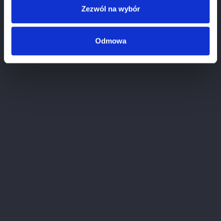
Kontakt z nami
Zezwól na wybór
Sklepy
Odmowa
Informacje o firmie
ADRES:
BHS-7 Sp. z o.o
ul.Krótka 3 lok 13
Lublin 20-077, Polska
KONTAKT:
+48 22 400 42 36
sklep@citywine.pl