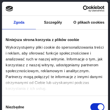
Zgoda
Szczegóły
O plikach cookies
Chianti Riserva
Cena
119,00 zł
Niniejsza strona korzysta z plików cookie
Wykorzystujemy pliki cookie do spersonalizowania treści
i reklam, aby oferować funkcje społecznościowe i
analizować ruch w naszej witrynie. Informacje o tym, jak
korzystasz z naszej witryny, udostępniamy partnerom
społecznościowym, reklamowym i analitycznym.
Partnerzy mogą połączyć te informacje z innymi danymi
otrzymanymi od Ciebie lub uzyskanymi podczas
Weryfikacja wieku
korzystania z ich usług.
Aby zobaczyć stronę, musisz mieć ukończone 18
lat.
Wybór
Niezbędne
zgody