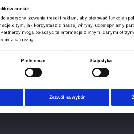
Weryfikacja wieku
 plików cookie
do spersonalizowania treści i reklam, aby oferować funkcje sp
Aby zobaczyć stronę, musisz mieć ukończone 18 lat.
ormacje o tym, jak korzystasz z naszej witryny, udostępniamy p
Partnerzy mogą połączyć te informacje z innymi danymi otrzym
1
Styczeń
2026
nia z ich usług.
Potwierdź wiek
Preferencje
Statystyka
hateau Prieurs De La...
Cena
329,00 zł
Zezwól na wybór
Z
zano 1-1 z 1 pozycji