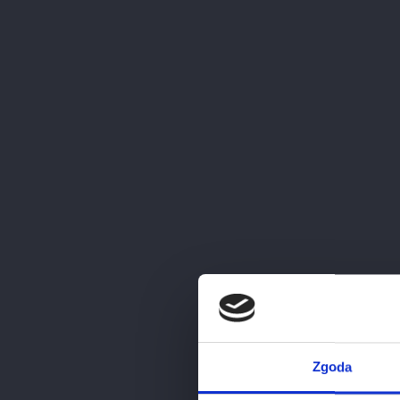
Strona Główna
VIGN
Vignobl
Sklep
Właścic
Pomerol
Fayat c
Bestsellery
starzen
Cena
296,00 zł - 329,00 zł
Zgoda