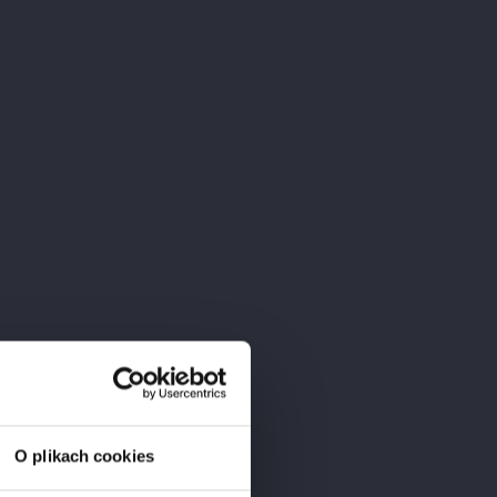
tórej tradycja sięga ponad dwóch pokoleń.
lęgnują winorośle na terenach apelacji
nej pracy w winnicy i winiarni, wina Clément
 smaku oraz doskonałym potencjałem

Trafność
O plikach cookies