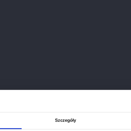
OBLES CLEMENT FAYAT
es Clément Fayat to winnica z serca regionu Bordeaux, k
iele, rodzina Fayat, z wielką pasją i zaangażowaniem pie
, Saint-Émilion oraz Lalande-de-Pomerol. Dzięki precyzyj
harakteryzują się wyjątkową harmonią, intensywnością
ia.
Jest 1 produkt.
Szczegóły