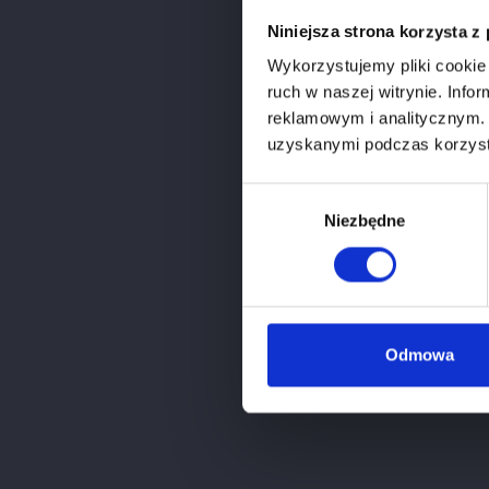
Niniejsza strona korzysta z
Wykorzystujemy pliki cookie 
ruch w naszej witrynie. Inf
reklamowym i analitycznym. 
uzyskanymi podczas korzysta
Wybór
Niezbędne
zgody
C
Odmowa
Poka