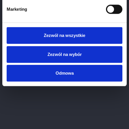
Marketing
Zezwól na wszystkie
Chianti Classico 37,5 Cl Famiglia Zingarelli
Zezwól na wybór
Cena
92.00 zł
Odmowa