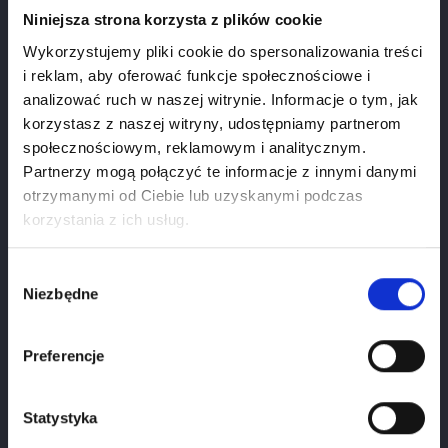
Cena
149.00 zł
Niniejsza strona korzysta z plików cookie
Wykorzystujemy pliki cookie do spersonalizowania treści
i reklam, aby oferować funkcje społecznościowe i
analizować ruch w naszej witrynie. Informacje o tym, jak
korzystasz z naszej witryny, udostępniamy partnerom
społecznościowym, reklamowym i analitycznym.
Partnerzy mogą połączyć te informacje z innymi danymi
otrzymanymi od Ciebie lub uzyskanymi podczas
Weryfikacja wieku
korzystania z ich usług.
Aby zobaczyć stronę, musisz mieć ukończone 18
lat.
Wybór
Niezbędne
zgody
1
Styczeń
2026
Preferencje
Potwierdź wiek
Statystyka