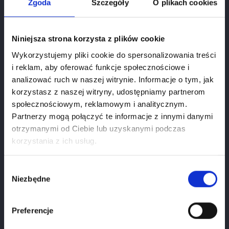
Zgoda
Szczegóły
O plikach cookies
Niniejsza strona korzysta z plików cookie
Wykorzystujemy pliki cookie do spersonalizowania treści
i reklam, aby oferować funkcje społecznościowe i
analizować ruch w naszej witrynie. Informacje o tym, jak
korzystasz z naszej witryny, udostępniamy partnerom
społecznościowym, reklamowym i analitycznym.
Partnerzy mogą połączyć te informacje z innymi danymi
otrzymanymi od Ciebie lub uzyskanymi podczas
Age verification
korzystania z ich usług.
If you want to use our webiste you have to be at
least
18
years old.
Wybór
Langhe Chardonnay "Prinsipi" Biologico
Niezbędne
zgody
Cena
87.00 zł
1
January
2026
Preferencje