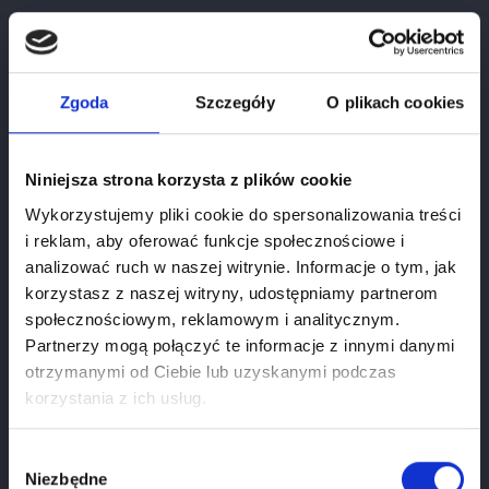
Moonlite Chardonnay Toscana
Cena
63.00 zł
Zgoda
Szczegóły
O plikach cookies
Niniejsza strona korzysta z plików cookie
Wykorzystujemy pliki cookie do spersonalizowania treści
i reklam, aby oferować funkcje społecznościowe i
analizować ruch w naszej witrynie. Informacje o tym, jak
korzystasz z naszej witryny, udostępniamy partnerom
społecznościowym, reklamowym i analitycznym.
Partnerzy mogą połączyć te informacje z innymi danymi
otrzymanymi od Ciebie lub uzyskanymi podczas
Age verification
korzystania z ich usług.
If you want to use our webiste you have to be at
least
18
years old.
Wybór
Niezbędne
zgody