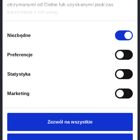
otrzymanymi od Ciebie lub uzyskanymi podczas
Age verification
korzystania z ich usług.
If you want to use our webiste you have to be at
least
18
years old.
Wybór
Niezbędne
zgody
1
January
2026
Preferencje
Please select your birthdate
Statystyka
Marketing
Zezwól na wszystkie