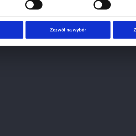
750 ml
Zezwól na wybór
Z
PODOBNE WINA