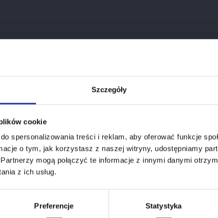
Wytrawne
Francja
Baron Edmond de Rothschild H
Bordeaux
Szczegóły
A.C. Moulis en Médoc
Weryfikacja wieku
 plików cookie
Merlot, Cabernet Sauvignon
do spersonalizowania treści i reklam, aby oferować funkcje sp
Aby zobaczyć stronę, musisz mieć ukończone 18 lat.
16 miesięcy
ormacje o tym, jak korzystasz z naszej witryny, udostępniamy p
Partnerzy mogą połączyć te informacje z innymi danymi otrzym
1
Styczeń
2026
3.8
nia z ich usług.
14%
Potwierdź wiek
Preferencje
Statystyka
200-300zł