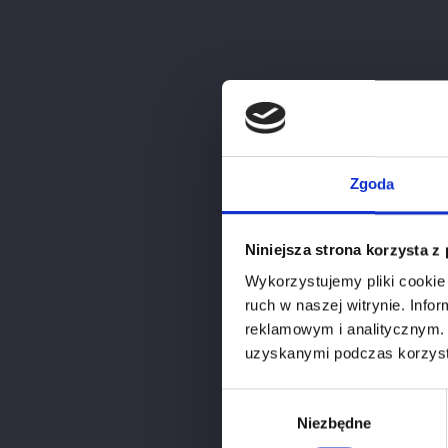
Smak
Kraj
Producent
Region
Zgoda
Apelacja
Niniejsza strona korzysta z
Szczep
Wykorzystujemy pliki cookie 
Dojrzewanie Wina
ruch w naszej witrynie. Inf
reklamowym i analitycznym. 
Punktacja Vivino
uzyskanymi podczas korzysta
Alkohol
Wybór
Niezbędne
zgody
Przedział Cenowy