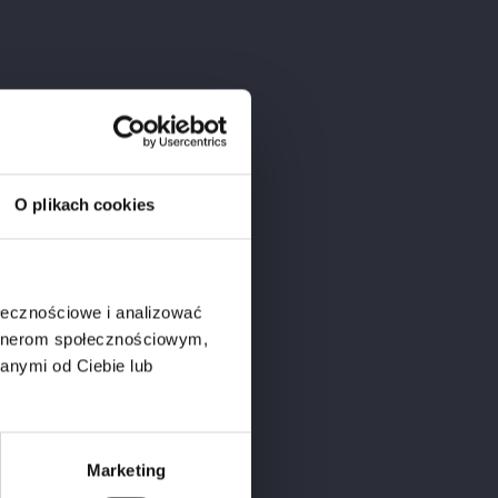
eritage
O plikach cookies
ołecznościowe i analizować
artnerom społecznościowym,
anymi od Ciebie lub
Marketing