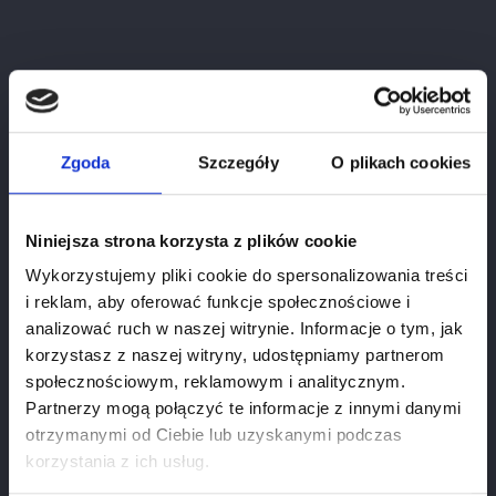
Zgoda
Szczegóły
O plikach cookies
Le Fornaci Lugana
Cena
136.00 zł
Niniejsza strona korzysta z plików cookie
Wykorzystujemy pliki cookie do spersonalizowania treści
i reklam, aby oferować funkcje społecznościowe i
analizować ruch w naszej witrynie. Informacje o tym, jak
korzystasz z naszej witryny, udostępniamy partnerom
społecznościowym, reklamowym i analitycznym.
Partnerzy mogą połączyć te informacje z innymi danymi
otrzymanymi od Ciebie lub uzyskanymi podczas
Weryfikacja wieku
korzystania z ich usług.
Aby zobaczyć stronę, musisz mieć ukończone 18