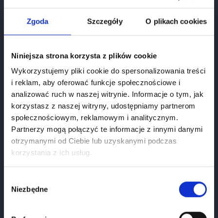
Zgoda
Szczegóły
O plikach cookies
Niniejsza strona korzysta z plików cookie
Wykorzystujemy pliki cookie do spersonalizowania treści
i reklam, aby oferować funkcje społecznościowe i
analizować ruch w naszej witrynie. Informacje o tym, jak
korzystasz z naszej witryny, udostępniamy partnerom
społecznościowym, reklamowym i analitycznym.
Partnerzy mogą połączyć te informacje z innymi danymi
otrzymanymi od Ciebie lub uzyskanymi podczas
Weryfikacja wieku
korzystania z ich usług.
Aby zobaczyć stronę, musisz mieć ukończone 18
lat.
Wybór
Niezbędne
zgody
Chianti Classico Riserva Famiglia Zingarelli
1
Styczeń
2026
Cena
219.00 zł