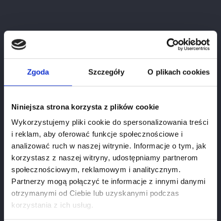
Zgoda
Szczegóły
O plikach cookies
Brunello Di Montalcino Esperienza Numero 8
Cena
460.00 zł
Niniejsza strona korzysta z plików cookie
Wykorzystujemy pliki cookie do spersonalizowania treści
i reklam, aby oferować funkcje społecznościowe i
analizować ruch w naszej witrynie. Informacje o tym, jak
korzystasz z naszej witryny, udostępniamy partnerom
społecznościowym, reklamowym i analitycznym.
Partnerzy mogą połączyć te informacje z innymi danymi
otrzymanymi od Ciebie lub uzyskanymi podczas
Weryfikacja wieku
korzystania z ich usług.
Aby zobaczyć stronę, musisz mieć ukończone 18