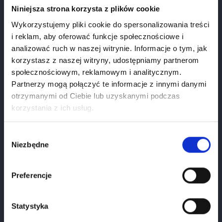
Niniejsza strona korzysta z plików cookie
Wykorzystujemy pliki cookie do spersonalizowania treści
i reklam, aby oferować funkcje społecznościowe i
analizować ruch w naszej witrynie. Informacje o tym, jak
korzystasz z naszej witryny, udostępniamy partnerom
społecznościowym, reklamowym i analitycznym.
Partnerzy mogą połączyć te informacje z innymi danymi
otrzymanymi od Ciebie lub uzyskanymi podczas
Age verification
korzystania z ich usług.
If you want to use our webiste you have to be at
least
18
years old.
Wybór
Niezbędne
zgody
1
January
2026
Preferencje
Please select your birthdate
Statystyka