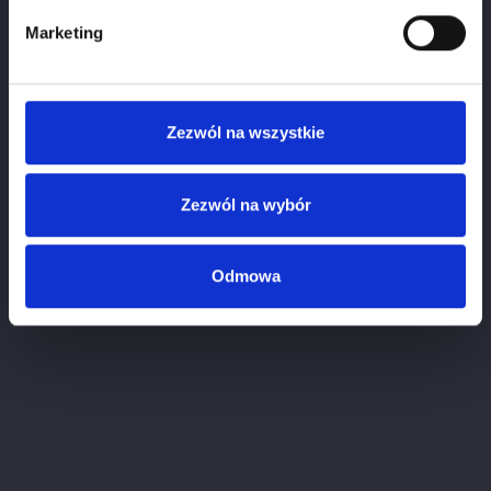
Marketing
Zezwól na wszystkie
Riesling Schoenenbourg...
Price
zł217.00
Zezwól na wybór
Odmowa
OUT-OF-STOCK