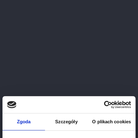
Pinot Gris Grande Reserve
Price
zł137.00
Zgoda
Szczegóły
O plikach cookies