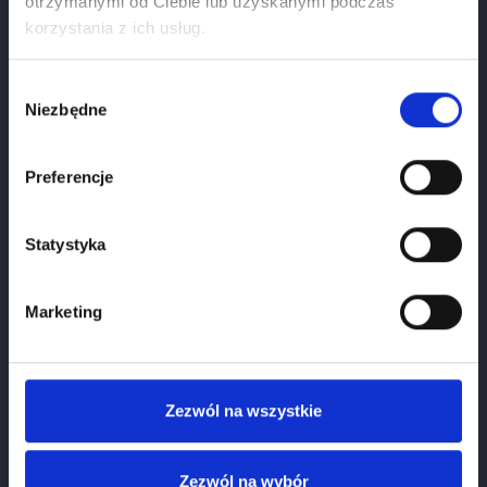
otrzymanymi od Ciebie lub uzyskanymi podczas
Age verification
korzystania z ich usług.
If you want to use our webiste you have to be at
least
18
years old.
Wybór
Niezbędne
zgody
1
January
2026
Preferencje
Please select your birthdate
Statystyka
Marketing
READ MORE
Zezwól na wszystkie
POSTED BY:
ALEKSANDA KOWALSKA
IN:
SUB CATEGORY 1
Zezwól na wybór