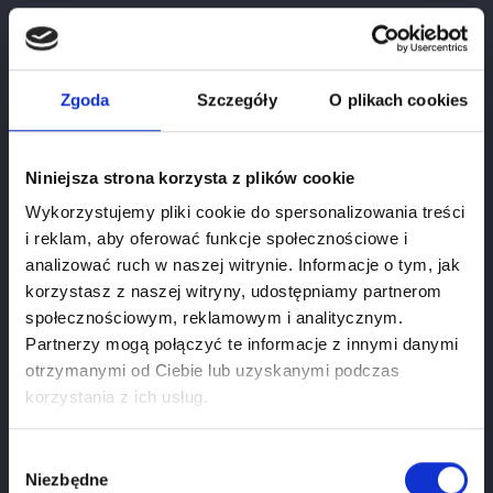
Zgoda
Szczegóły
O plikach cookies
Niniejsza strona korzysta z plików cookie
Wykorzystujemy pliki cookie do spersonalizowania treści
i reklam, aby oferować funkcje społecznościowe i
analizować ruch w naszej witrynie. Informacje o tym, jak
korzystasz z naszej witryny, udostępniamy partnerom
społecznościowym, reklamowym i analitycznym.
Partnerzy mogą połączyć te informacje z innymi danymi
otrzymanymi od Ciebie lub uzyskanymi podczas
Age verification
korzystania z ich usług.
If you want to use our webiste you have to be at
least
18
years old.
Wybór
Niezbędne
zgody