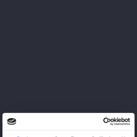
Poznaj wszystkie zalety win w opakowaniach bag-in-box –
idealnych dla tych, którzy cenią wygodę, dłuższą świeżość i
oszczędność. Dowiedz się, jak przechowywać te wina, by
cieszyć się ich pełnym smakiem przez długi czas!
Czy wiesz, ile może stać wino w bag-in-box? ????????