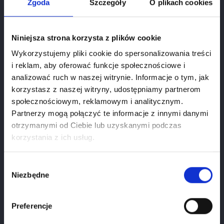
Zgoda
Szczegóły
O plikach cookies
Wina w opakowaniach typu bag in box zyskują na
popularności dzięki wygodzie i dłuższemu czasowi
Niniejsza strona korzysta z plików cookie
świeżości po otwarciu. Dzięki hermetycznemu opakowaniu,
które minimalizuje kontakt wina z powietrzem, wina te
Wykorzystujemy pliki cookie do spersonalizowania treści
mogą zachować swoje właściwości nawet do kilku tygodni
i reklam, aby oferować funkcje społecznościowe i
analizować ruch w naszej witrynie. Informacje o tym, jak
po otwarciu. To doskonała opcja dla tych, którzy chcą
korzystasz z naszej witryny, udostępniamy partnerom
delektować się winem bez konieczności otwierania całej
społecznościowym, reklamowym i analitycznym.
butelki. Odpowiednie przechowywanie bag in box – w
Partnerzy mogą połączyć te informacje z innymi danymi
chłodnym miejscu, z dala od źródeł światła – może
otrzymanymi od Ciebie lub uzyskanymi podczas
Weryfikacja wieku
dodatkowo przedłużyć jego trwałość.
korzystania z ich usług.
Aby zobaczyć stronę, musisz mieć ukończone 18
Poznaj wina w bag-in-box KLIKNIJ TUTAJ
skorzystaj z
lat.
mega okazji cenowej!
Wybór
Niezbędne
zgody
Tagi:
wino bag-in-box
wino w kartonie
1
Styczeń
2026
wina w dużych opakowaniach
wino na co dzień
Preferencje