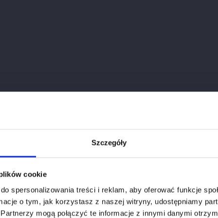
CZYTAJ POST
Szczegóły
Weryfikacja wieku
 plików cookie
do spersonalizowania treści i reklam, aby oferować funkcje sp
Aby zobaczyć stronę, musisz mieć ukończone 18 lat.
ormacje o tym, jak korzystasz z naszej witryny, udostępniamy p
Partnerzy mogą połączyć te informacje z innymi danymi otrzym